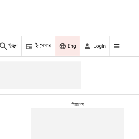
খুঁজুন
ই-পেপার
Login
Eng