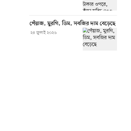
পেঁয়াজ, মুরগি, ডিম, সবজির দাম বেড়েছে
২৪ জুলাই ২০২৬