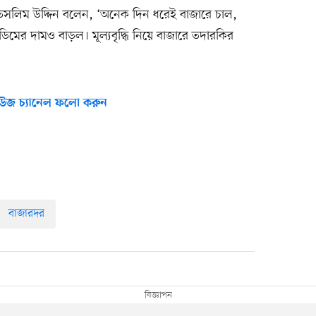
া তসলিম উদ্দিন বলেন, ‘অনেক দিন ধরেই বাজারে চাল,
মের দামও বাড়ল। মূল্যবৃদ্ধি নিয়ে বাজারে তদারকির
উজ চ্যানেল ফলো করুন
বাজারদর