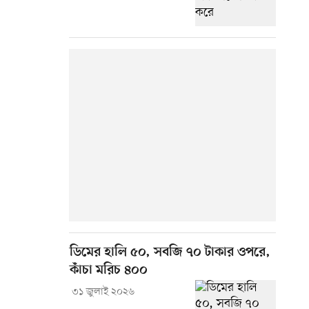
ডিমের হালি ৫০, সবজি ৭০ টাকার ওপরে,
কাঁচা মরিচ ৪০০
৩১ জুলাই ২০২৬