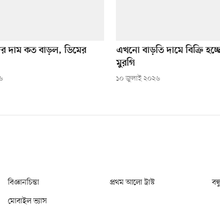
র দাম কত বাড়ল, ডিমের
এখনো বাড়তি দামে বিক্রি হচ্ছে
মুরগি
৬
১০ জুলাই ২০২৬
বিজ্ঞানচিন্তা
প্রথম আলো ট্রাস্ট
বন্
মোবাইল ভ্যাস