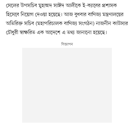
সেলের উপসচিব মুহাম্মদ সাঈদ আলীকে ই-ক্যাবের প্রশাসক
হিসেবে নিয়োগ দেওয়া হয়েছে। আজ বুধবার বাণিজ্য মন্ত্রণালয়ের
অতিরিক্ত সচিব (মহাপরিচালক বাণিজ্য সংগঠন) নাজনীন কাউসার
চৌধুরী স্বাক্ষরিত এক আদেশে এ তথ্য জানানো হয়েছে।