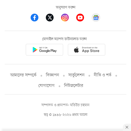
অনুসরণ করুন
মোবাইল অ্যাপস ডাউনলোড করুন
আমাদের সম্পর্কে
বিজ্ঞাপন
সার্কুলেশন
নীতি ও শর্ত
যোগাযোগ
নিউজলেটার
সম্পাদক ও প্রকাশক: মতিউর রহমান
স্বত্ব © ১৯৯৮-২০২৬ প্রথম আলো