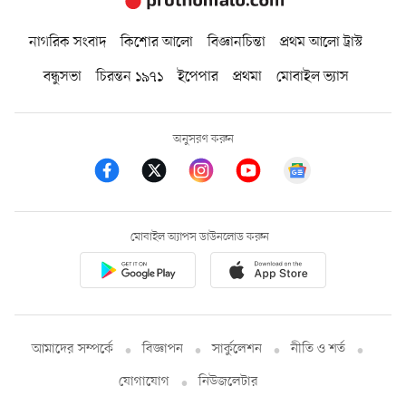
নাগরিক সংবাদ
কিশোর আলো
বিজ্ঞানচিন্তা
প্রথম আলো ট্রাস্ট
বন্ধুসভা
চিরন্তন ১৯৭১
ইপেপার
প্রথমা
মোবাইল ভ্যাস
অনুসরণ করুন
মোবাইল অ্যাপস ডাউনলোড করুন
আমাদের সম্পর্কে
বিজ্ঞাপন
সার্কুলেশন
নীতি ও শর্ত
যোগাযোগ
নিউজলেটার