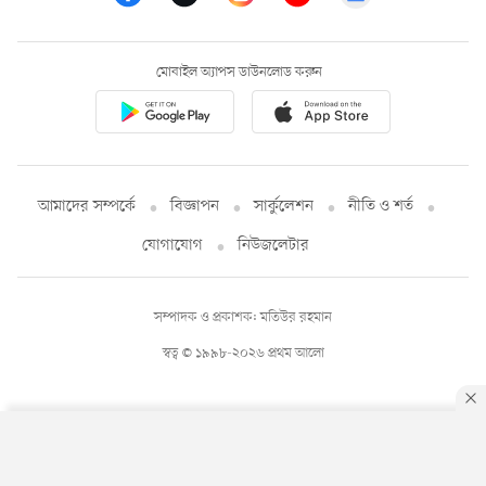
মোবাইল অ্যাপস ডাউনলোড করুন
আমাদের সম্পর্কে
বিজ্ঞাপন
সার্কুলেশন
নীতি ও শর্ত
যোগাযোগ
নিউজলেটার
সম্পাদক ও প্রকাশক: মতিউর রহমান
স্বত্ব © ১৯৯৮-২০২৬ প্রথম আলো
By using this site, you agree to our
Privacy Policy
.
OK