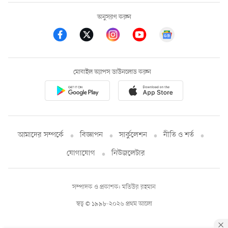
অনুসরণ করুন
মোবাইল অ্যাপস ডাউনলোড করুন
আমাদের সম্পর্কে
বিজ্ঞাপন
সার্কুলেশন
নীতি ও শর্ত
যোগাযোগ
নিউজলেটার
সম্পাদক ও প্রকাশক: মতিউর রহমান
স্বত্ব © ১৯৯৮-২০২৬ প্রথম আলো