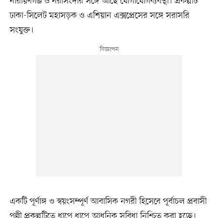
নারায়ণগঞ্জ ও নরসিংদীর সঙ্গে আছে যোগাযোগব্যবস্থা। প্রকল্পটি
ঢাকা-সিলেট মহাসড়ক ও এশিয়ান এক্সপ্রেসের সঙ্গে সরাসরি
সংযুক্ত।
একটি পূর্ণাঙ্গ ও স্বয়ংসম্পূর্ণ আবাসিক নগরী হিসেবে পূর্বাচল প্রবাসী
পল্লী প্রকল্পটিতে ধাপে ধাপে আধুনিক সুবিধা নিশ্চিত করা হচ্ছে।