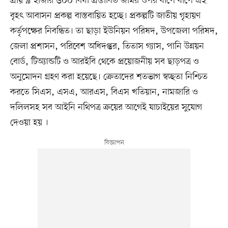
প্রায় ৯ হাজার ৬০০ বিঘা প্রস্তাবিত জমির ওপর ধাপে ধাপে এই
বৃহৎ আবাসন প্রকল্প বাস্তবায়িত হচ্ছে। প্রকল্পটি জাতীয় গৃহায়ণ
কর্তৃপক্ষের নিবন্ধিত। তা ছাড়া ইউনিয়ন পরিষদ, উপজেলা পরিষদ,
জেলা প্রশাসন, পরিবেশ অধিদপ্তর, তিতাস গ্যাস, পানি উন্নয়ন
বোর্ড, টিঅ্যান্ডটি ও আরইবি থেকে প্রয়োজনীয় সব ছাড়পত্র ও
অনুমোদন গ্রহণ করা হয়েছে। ক্রেতাদের শতভাগ স্বচ্ছতা নিশ্চিত
করতে সিএস, এসএ, আরএস, বিএস খতিয়ান, নামজারি ও
দলিলসহ সব আইনি নথিপত্র ক্রয়ের আগেই যাচাইয়ের সুযোগ
দেওয়া হয় ।