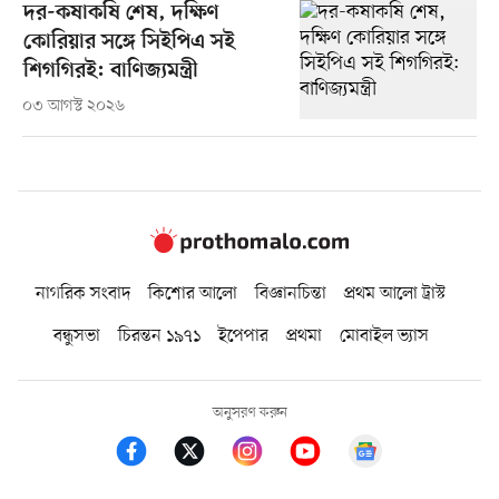
দর-কষাকষি শেষ, দক্ষিণ
কোরিয়ার সঙ্গে সিইপিএ সই
শিগগিরই: বাণিজ্যমন্ত্রী
০৩ আগস্ট ২০২৬
নাগরিক সংবাদ
কিশোর আলো
বিজ্ঞানচিন্তা
প্রথম আলো ট্রাস্ট
বন্ধুসভা
চিরন্তন ১৯৭১
ইপেপার
প্রথমা
মোবাইল ভ্যাস
অনুসরণ করুন