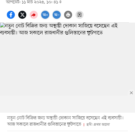
আপডেট: ১১ মার্চ ২০২৫, ১০: ৪১
নতুন নোট বিক্রির জন্য অস্থায়ী দোকান সাজিয়ে বসেছেন এই ব্যবসায়ী।
আজ সকালে রাজধানীর গুলিস্তানের ফুটপাতে
ছবি: প্রথম আলো