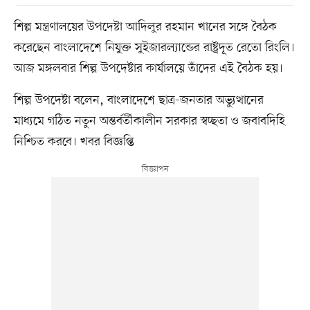
শিল্প মন্ত্রণালয়ের উপদেষ্টা আদিলুর রহমান খানের সঙ্গে বৈঠক
করেছেন বাংলাদেশে নিযুক্ত সুইজারল্যান্ডের রাষ্ট্রদূত রেতো রিংলি।
আজ মঙ্গলবার শিল্প উপদেষ্টার কার্যালয়ে তাঁদের এই বৈঠক হয়।
শিল্প উপদেষ্টা বলেন, বাংলাদেশে ছাত্র-জনতার অভ্যুত্থানের
মাধ্যমে গঠিত নতুন অন্তর্বর্তীকালীন সরকার স্বচ্ছতা ও জবাবদিহি
নিশ্চিত করবে। খবর বিজ্ঞপ্তি