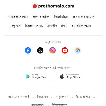
নাগরিক সংবাদ
কিশোর আলো
বিজ্ঞানচিন্তা
প্রথম আলো ট্রাস্ট
বন্ধুসভা
চিরন্তন ১৯৭১
ইপেপার
প্রথমা
মোবাইল ভ্যাস
অনুসরণ করুন
মোবাইল অ্যাপস ডাউনলোড করুন
আমাদের সম্পর্কে
বিজ্ঞাপন
সার্কুলেশন
নীতি ও শর্ত
যোগাযোগ
নিউজলেটার