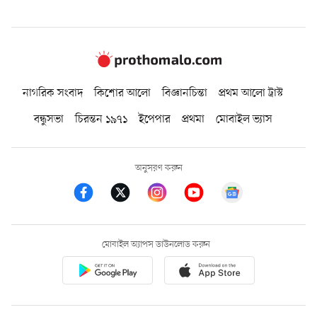
নাগরিক সংবাদ
কিশোর আলো
বিজ্ঞানচিন্তা
প্রথম আলো ট্রাস্ট
বন্ধুসভা
চিরন্তন ১৯৭১
ইপেপার
প্রথমা
মোবাইল ভ্যাস
অনুসরণ করুন
মোবাইল অ্যাপস ডাউনলোড করুন