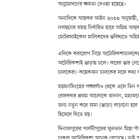
অনুমোদনের ক্ষমতা দেওয়া হয়েছে।
অন্যদিকে আয়কর আইন ২০২৩ অনুযায়ী, য
নবায়নের সময় নির্ধারিত হারে অগ্রিম আ
মোটরসাইকেল মালিকদের ভবিষ্যতে অগ্র
এদিকে করারোপ নিয়ে অটোরিকশাচালকেরা 
অটোরিকশাই ভাড়ায় চলে। করের ভার নেবে
চালকেরা। কয়েকজন চালকের সঙ্গে কথা ব
ময়মনসিংহের গফরগাঁও থেকে এসে তিন ব
রোরববার প্রথম আলোকে জানান, মহাজনে
জন্য নতুন করে জমা (ভাড়া) বাড়ানো হব
হিসেবে দিতে হয়।
দিনাজপুরের পার্বতীপুরের সুলতান মিয়া প
চাকার অটোরিকশা অনেক বেড়েছে। তাই আয়