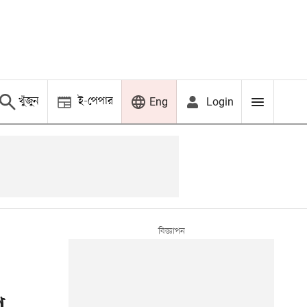
খুঁজুন
ই-পেপার
Login
Eng