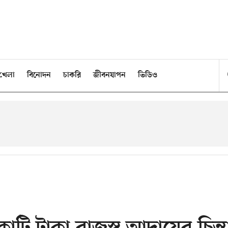
খেলা
বিনোদন
চাকরি
জীবনযাপন
ভিডিও