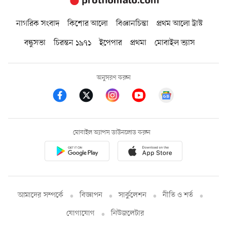
নাগরিক সংবাদ
কিশোর আলো
বিজ্ঞানচিন্তা
প্রথম আলো ট্রাস্ট
বন্ধুসভা
চিরন্তন ১৯৭১
ইপেপার
প্রথমা
মোবাইল ভ্যাস
অনুসরণ করুন
মোবাইল অ্যাপস ডাউনলোড করুন
আমাদের সম্পর্কে
বিজ্ঞাপন
সার্কুলেশন
নীতি ও শর্ত
যোগাযোগ
নিউজলেটার