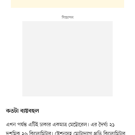
কতটা ব্যয়বহুল
এখন পর্যন্ত এটিই ঢাকার একমাত্র মেট্রোরেল। এর দৈর্ঘ্য ২১
দশমিক ২৬ কিলোমিটার। স্টেশনসহ মোটাদাগে প্রতি কিলোমিটার