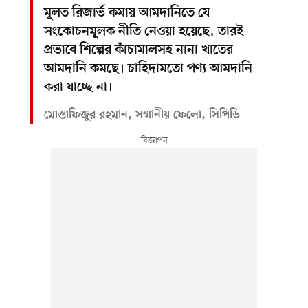
মূলত রিজার্ভ কমায় আমদানিতে যে
সংকোচনমূলক নীতি নেওয়া হয়েছে, তারই
প্রভাবে শিল্পের কাঁচামালসহ নানা খাতের
আমদানি কমছে। চাহিদামতো পণ্য আমদানি
করা যাচ্ছে না।
মোস্তাফিজুর রহমান, সম্মানীয় ফেলো, সিপিডি