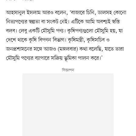
আহসানুল ইসলাম আরও বলেন, ‘বাজারে চিনি, ডালসহ কোনো
নিত্যপণ্যের স্বল্পতা বা সংকট নেই। এটিকে আমি অবশ্যই স্বস্তি
বলব। লেবু একটি মৌসুমি পণ্য। কৃষিপণ্যগুলো মৌসুমি হয়, যা
দেখে থাকে কৃষি বিপণন বিভাগ। কৃষিমন্ত্রী, কৃষিসচিব ও
জনপ্রশাসনের সঙ্গে আজও (মঙ্গলবার) কথা বলেছি, যাতে তারা
মৌসুমি পণ্যের ব্যাপারে সক্রিয় ভূমিকা পালন করে।’