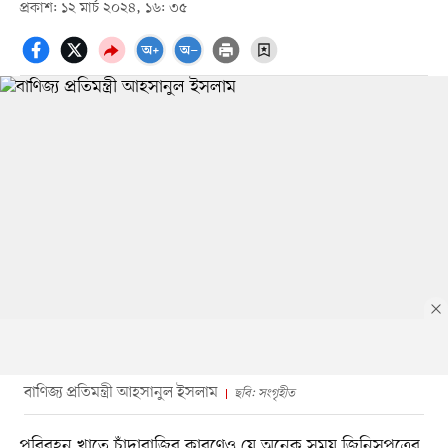
প্রকাশ: ১২ মার্চ ২০২৪, ১৬: ৩৫
বাণিজ্য প্রতিমন্ত্রী আহসানুল ইসলাম
ছবি: সংগৃহীত
পরিবহন খাতে চাঁদাবাজির কারণেও যে অনেক সময় জিনিসপত্রের