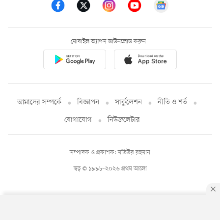
মোবাইল অ্যাপস ডাউনলোড করুন
আমাদের সম্পর্কে
বিজ্ঞাপন
সার্কুলেশন
নীতি ও শর্ত
যোগাযোগ
নিউজলেটার
সম্পাদক ও প্রকাশক: মতিউর রহমান
স্বত্ব © ১৯৯৮-২০২৬ প্রথম আলো