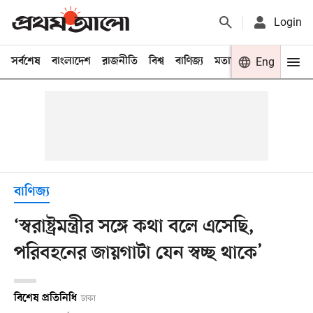
Login
সর্বশেষ
বাংলাদেশ
রাজনীতি
বিশ্ব
বাণিজ্য
মতামত
খেলা
Eng
বিনো
বাণিজ্য
‘স্বরাষ্ট্রমন্ত্রীর সঙ্গে কথা বলে এসেছি,
পরিবহনের জায়গাটা যেন স্বচ্ছ থাকে’
বিশেষ প্রতিনিধি
ঢাকা