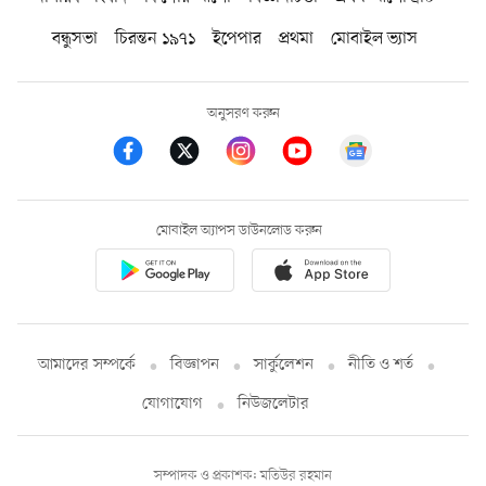
বন্ধুসভা
চিরন্তন ১৯৭১
ইপেপার
প্রথমা
মোবাইল ভ্যাস
অনুসরণ করুন
মোবাইল অ্যাপস ডাউনলোড করুন
আমাদের সম্পর্কে
বিজ্ঞাপন
সার্কুলেশন
নীতি ও শর্ত
যোগাযোগ
নিউজলেটার
সম্পাদক ও প্রকাশক: মতিউর রহমান