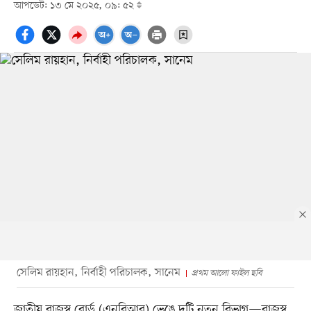
আপডেট: ১৩ মে ২০২৫, ০৯: ৫২
সেলিম রায়হান, নির্বাহী পরিচালক, সানেম
প্রথম আলো ফাইল ছবি
জাতীয় রাজস্ব বোর্ড (এনবিআর) ভেঙে দুটি নতুন বিভাগ—রাজস্ব