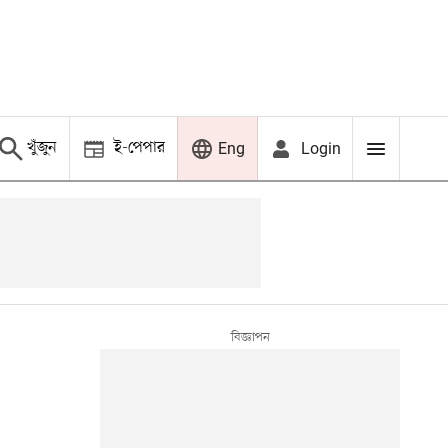
খুঁজুন
ই-পেপার
Login
Eng