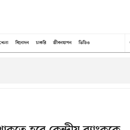
খেলা
বিনোদন
চাকরি
জীবনযাপন
ভিডিও