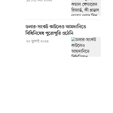
১৮ সেপ্টেম্বর ২০২৫
ডলার-সংকট কাটলেও আমদানিতে
বিধিনিষেধ পুরোপুরি ওঠেনি
২২ জুলাই ২০২৫