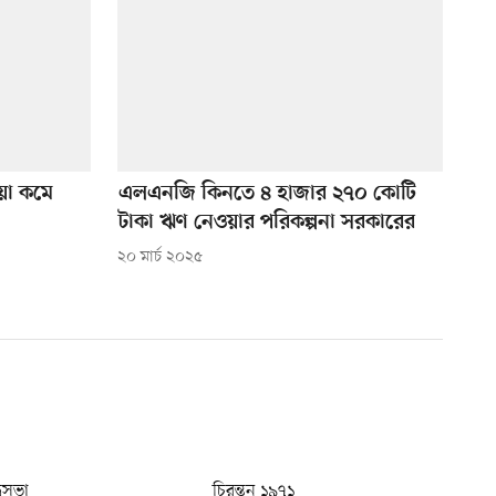
য়া কমে
এলএনজি কিনতে ৪ হাজার ২৭০ কোটি
টাকা ঋণ নেওয়ার পরিকল্পনা সরকারের
২০ মার্চ ২০২৫
ধুসভা
চিরন্তন ১৯৭১