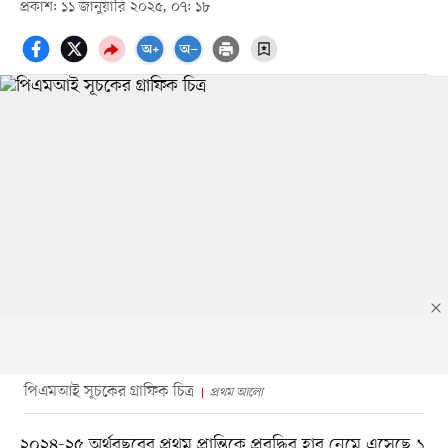
প্রকাশ: ১১ জানুয়ারি ২০২৫, ০৭: ১৮
পিএমআই সূচকের গ্রাফিক চিত্র
প্রথম আলো
২০২৪-২৫ অর্থবছরের প্রথম প্রান্তিকে প্রবৃদ্ধির হার নেমে এসেছে ১