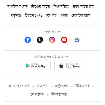
নাগরিক সংবাদ
কিশোর আলো
বিজ্ঞানচিন্তা
প্রথম আলো ট্রাস্ট
বন্ধুসভা
চিরন্তন ১৯৭১
ইপেপার
প্রথমা
মোবাইল ভ্যাস
অনুসরণ করুন
মোবাইল অ্যাপস ডাউনলোড করুন
আমাদের সম্পর্কে
বিজ্ঞাপন
সার্কুলেশন
নীতি ও শর্ত
যোগাযোগ
নিউজলেটার