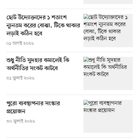
ছোট উদ্যোক্তাদের ১ শতাংশ
ন্যূনতম করের বোঝা, টিকে থাকার
লড়াই কঠিন হবে
০১ আগস্ট ২০২৬
শুধু নীতি সুদহার কমালেই কি
অর্থনীতির সংকট কাটবে
৩১ জুলাই ২০২৬
পুরো ব্যবস্থাপনার সংস্কার
প্রয়োজন
৩০ জুলাই ২০২৬