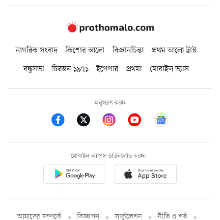
নাগরিক সংবাদ
কিশোর আলো
বিজ্ঞানচিন্তা
প্রথম আলো ট্রাস্ট
বন্ধুসভা
চিরন্তন ১৯৭১
ইপেপার
প্রথমা
মোবাইল ভ্যাস
অনুসরণ করুন
মোবাইল অ্যাপস ডাউনলোড করুন
আমাদের সম্পর্কে
বিজ্ঞাপন
সার্কুলেশন
নীতি ও শর্ত