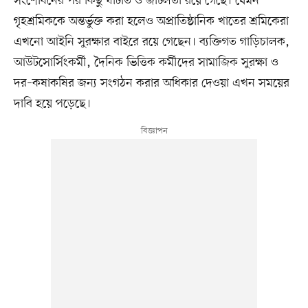
সংশোধনের পর কিছু ঘাটতি ও জটিলতা রয়ে গেছে। যেমন
গৃহশ্রমিককে অন্তর্ভুক্ত করা হলেও অপ্রাতিষ্ঠানিক খাতের শ্রমিকেরা
এখনো আইনি সুরক্ষার বাইরে রয়ে গেছেন। ব্যক্তিগত গাড়িচালক,
আউটসোর্সিংকর্মী, দৈনিক ভিত্তিক কর্মীদের সামাজিক সুরক্ষা ও
দর–কষাকষির জন্য সংগঠন করার অধিকার দেওয়া এখন সময়ের
দাবি হয়ে পড়েছে।