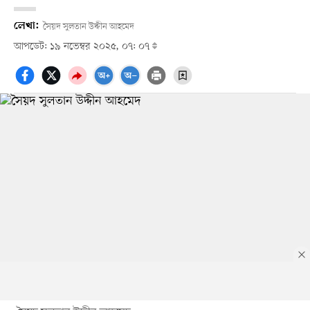
লেখা:
সৈয়দ সুলতান উদ্দীন আহমেদ
আপডেট: ১৯ নভেম্বর ২০২৫, ০৭: ০৭