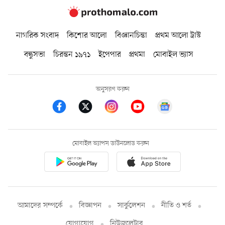
নাগরিক সংবাদ
কিশোর আলো
বিজ্ঞানচিন্তা
প্রথম আলো ট্রাস্ট
বন্ধুসভা
চিরন্তন ১৯৭১
ইপেপার
প্রথমা
মোবাইল ভ্যাস
অনুসরণ করুন
মোবাইল অ্যাপস ডাউনলোড করুন
আমাদের সম্পর্কে
বিজ্ঞাপন
সার্কুলেশন
নীতি ও শর্ত
যোগাযোগ
নিউজলেটার