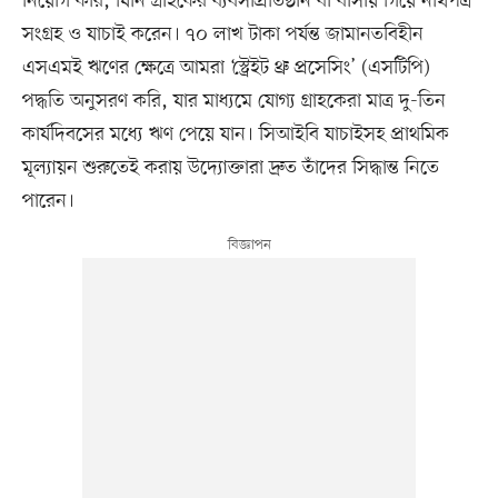
নিয়োগ করি, যিনি গ্রাহকের ব্যবসাপ্রতিষ্ঠান বা বাসায় গিয়ে নথিপত্র
সংগ্রহ ও যাচাই করেন। ৭০ লাখ টাকা পর্যন্ত জামানতবিহীন
এসএমই ঋণের ক্ষেত্রে আমরা ‘স্ট্রেইট থ্রু প্রসেসিং’ (এসটিপি)
পদ্ধতি অনুসরণ করি, যার মাধ্যমে যোগ্য গ্রাহকেরা মাত্র দু-তিন
কার্যদিবসের মধ্যে ঋণ পেয়ে যান। সিআইবি যাচাইসহ প্রাথমিক
মূল্যায়ন শুরুতেই করায় উদ্যোক্তারা দ্রুত তাঁদের সিদ্ধান্ত নিতে
পারেন।