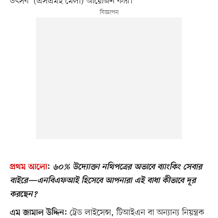
উৎসব’ (এসএমই মেলা) আয়োজন করি।
প্রথম আলো
:
৬০% উদ্যোক্তা নথিপত্রের অভাবে ব্যাংকিং সেবার
বাইরে—এনবিএফআই হিসেবে আপনারা এই বাধা কীভাবে দূর
করছেন?
ট্রেড লাইসেন্স, টিআইএন বা অন্যান্য নিয়ন্ত্রক
এম জামাল উদ্দিন: