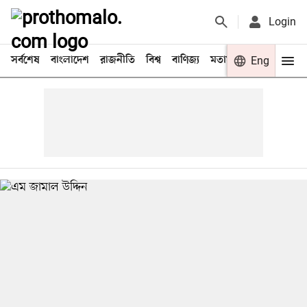
Login
সর্বশেষ
বাংলাদেশ
রাজনীতি
বিশ্ব
বাণিজ্য
মতামত
খেলা
Eng
বিনো