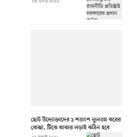
০৫ আগস্ট ২০২৬
ছোট উদ্যোক্তাদের ১ শতাংশ ন্যূনতম করের
বোঝা, টিকে থাকার লড়াই কঠিন হবে