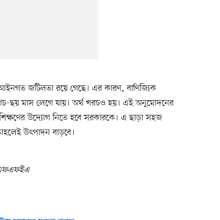
আইনগত জটিলতা রয়ে গেছে। এর কারণ, বাণিজ্যিক
াঁচ-ছয় মাস লেগে যায়। অর্থ খরচও হয়। এই অনুমোদনের
প্রশিক্ষণের উদ্যোগ নিতে হবে সরকারকে। এ ছাড়া সহজ
। তাহলেই উৎপাদন বাড়বে।
িএফএফইএ