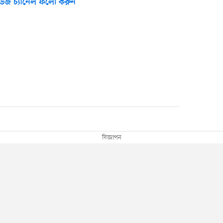
উজ চ্যানেল ফলো করুন