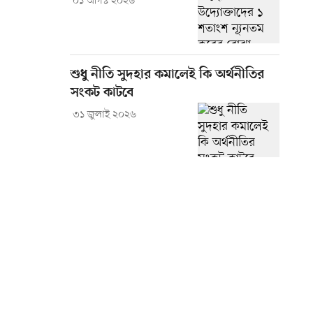
০১ আগস্ট ২০২৬
শুধু নীতি সুদহার কমালেই কি অর্থনীতির
সংকট কাটবে
৩১ জুলাই ২০২৬