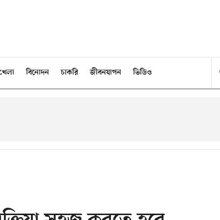
খেলা
বিনোদন
চাকরি
জীবনযাপন
ভিডিও