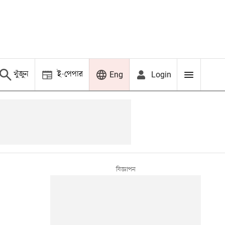
খুঁজুন
ই-পেপার
Login
Eng