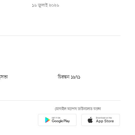
১৬ জুলাই ২০২৬
ধুসভা
চিরন্তন ১৯৭১
মোবাইল অ্যাপস ডাউনলোড করুন