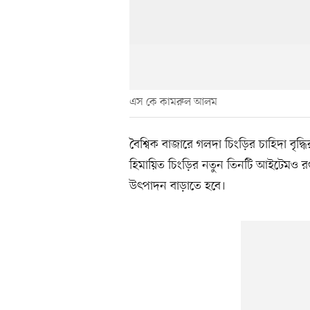
এস কে কামরুল আলম
বৈশ্বিক বাজারে গলদা চিংড়ির চাহিদা বৃ
হিমায়িত চিংড়ির নতুন তিনটি আইটেমও রপ
উৎপাদন বাড়াতে হবে।