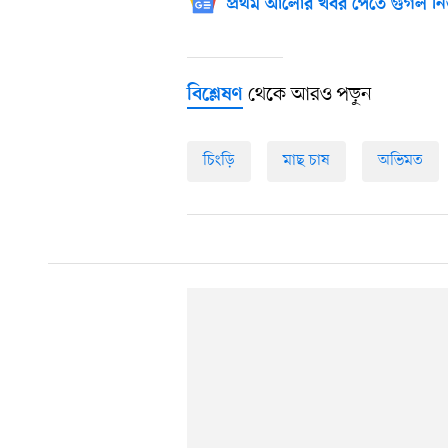
প্রথম আলোর খবর পেতে গুগল নি
থেকে আরও পড়ুন
বিশ্লেষণ
চিংড়ি
মাছ চাষ
অভিমত