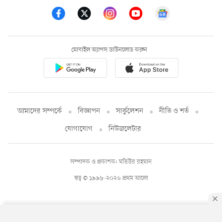
মোবাইল অ্যাপস ডাউনলোড করুন
আমাদের সম্পর্কে
বিজ্ঞাপন
সার্কুলেশন
নীতি ও শর্ত
যোগাযোগ
নিউজলেটার
সম্পাদক ও প্রকাশক: মতিউর রহমান
স্বত্ব © ১৯৯৮-২০২৬ প্রথম আলো