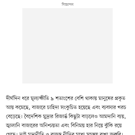
দীর্ঘদিন ধরে মূল্যস্ফীতি ৯ শতাংশের বেশি থাকায় মানুষের প্রকৃত
আয় কমেছে, বাজারে চাহিদা সংকুচিত হয়েছে এবং ব্যবসার খরচ
বেড়েছে। বৈদেশিক মুদ্রার রিজার্ভ কিছুটা বাড়লেও আমদানি ব্যয়,
জ্বালানি বাজারের অনিশ্চয়তা এবং বিনিময় হার নিয়ে ঝুঁকি রয়ে
গেছে। তাই মুদ্রানীতি ও রাজস্ব নীতির মধ্যে সমন্বয় রাখা জরুরি।