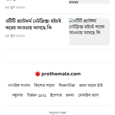
২৫ জুন ২০২৬
ওটিটি প্ল্যাটফর্ম নেটফ্লিক্স-হইচই
করের আওতায় আসছে কি
২৪ জুন ২০২৬
নাগরিক সংবাদ
কিশোর আলো
বিজ্ঞানচিন্তা
প্রথম আলো ট্রাস্ট
বন্ধুসভা
চিরন্তন ১৯৭১
ইপেপার
প্রথমা
মোবাইল ভ্যাস
অনুসরণ করুন