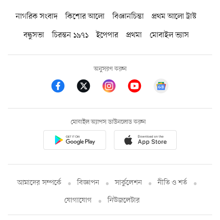
নাগরিক সংবাদ
কিশোর আলো
বিজ্ঞানচিন্তা
প্রথম আলো ট্রাস্ট
বন্ধুসভা
চিরন্তন ১৯৭১
ইপেপার
প্রথমা
মোবাইল ভ্যাস
অনুসরণ করুন
মোবাইল অ্যাপস ডাউনলোড করুন
আমাদের সম্পর্কে
বিজ্ঞাপন
সার্কুলেশন
নীতি ও শর্ত
যোগাযোগ
নিউজলেটার