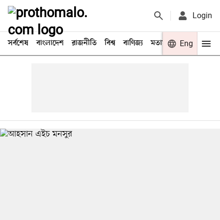
Login
সর্বশেষ
বাংলাদেশ
রাজনীতি
বিশ্ব
বাণিজ্য
মতামত
খেলা
Eng
বিনো