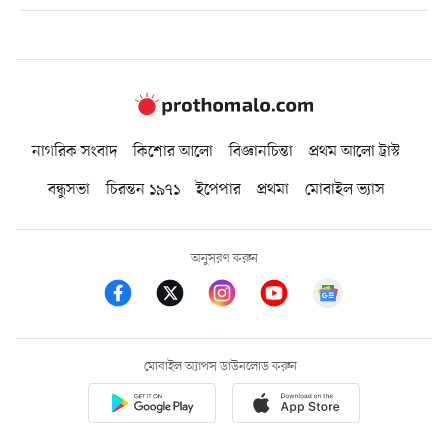
নাগরিক সংবাদ
কিশোর আলো
বিজ্ঞানচিন্তা
প্রথম আলো ট্রাস্ট
বন্ধুসভা
চিরন্তন ১৯৭১
ইপেপার
প্রথমা
মোবাইল ভ্যাস
অনুসরণ করুন
মোবাইল অ্যাপস ডাউনলোড করুন