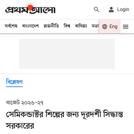
Login
সর্বশেষ
বাংলাদেশ
রাজনীতি
বিশ্ব
বাণিজ্য
মতামত
খেলা
Eng
বিনো
বিশ্লেষণ
বাজেট ২০২৬–২৭
সেমিকন্ডাক্টর শিল্পের জন্য দূরদর্শী সিদ্ধান্ত
সরকারের