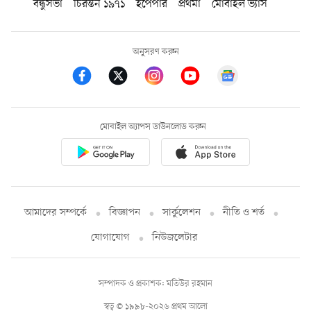
বন্ধুসভা
চিরন্তন ১৯৭১
ইপেপার
প্রথমা
মোবাইল ভ্যাস
অনুসরণ করুন
মোবাইল অ্যাপস ডাউনলোড করুন
আমাদের সম্পর্কে
বিজ্ঞাপন
সার্কুলেশন
নীতি ও শর্ত
যোগাযোগ
নিউজলেটার
সম্পাদক ও প্রকাশক: মতিউর রহমান
স্বত্ব © ১৯৯৮-২০২৬ প্রথম আলো