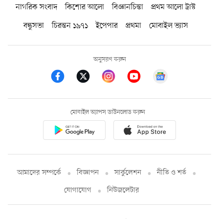
নাগরিক সংবাদ
কিশোর আলো
বিজ্ঞানচিন্তা
প্রথম আলো ট্রাস্ট
বন্ধুসভা
চিরন্তন ১৯৭১
ইপেপার
প্রথমা
মোবাইল ভ্যাস
অনুসরণ করুন
মোবাইল অ্যাপস ডাউনলোড করুন
আমাদের সম্পর্কে
বিজ্ঞাপন
সার্কুলেশন
নীতি ও শর্ত
যোগাযোগ
নিউজলেটার