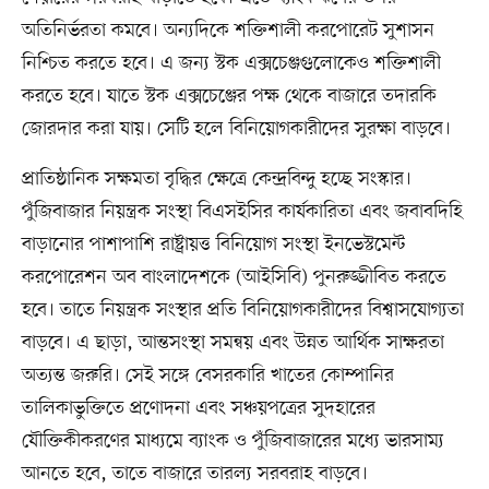
অতিনির্ভরতা কমবে। অন্যদিকে শক্তিশালী করপোরেট সুশাসন
নিশ্চিত করতে হবে। এ জন্য স্টক এক্সচেঞ্জগুলোকেও শক্তিশালী
করতে হবে। যাতে স্টক এক্সচেঞ্জের পক্ষ থেকে বাজারে তদারকি
জোরদার করা যায়। সেটি হলে বিনিয়োগকারীদের সুরক্ষা বাড়বে।
প্রাতিষ্ঠানিক সক্ষমতা বৃদ্ধির ক্ষেত্রে কেন্দ্রবিন্দু হচ্ছে সংস্কার।
পুঁজিবাজার নিয়ন্ত্রক সংস্থা বিএসইসির কার্যকারিতা এবং জবাবদিহি
বাড়ানোর পাশাপাশি রাষ্ট্রায়ত্ত বিনিয়োগ সংস্থা ইনভেস্টমেন্ট
করপোরেশন অব বাংলাদেশকে (আইসিবি) পুনরুজ্জীবিত করতে
হবে। তাতে নিয়ন্ত্রক সংস্থার প্রতি বিনিয়োগকারীদের বিশ্বাসযোগ্যতা
বাড়বে। এ ছাড়া, আন্তসংস্থা সমন্বয় এবং উন্নত আর্থিক সাক্ষরতা
অত্যন্ত জরুরি। সেই সঙ্গে বেসরকারি খাতের কোম্পানির
তালিকাভুক্তিতে প্রণোদনা এবং সঞ্চয়পত্রের সুদহারের
যৌক্তিকীকরণের মাধ্যমে ব্যাংক ও পুঁজিবাজারের মধ্যে ভারসাম্য
আনতে হবে, তাতে বাজারে তারল্য সরবরাহ বাড়বে।