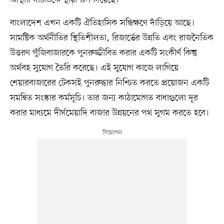
আস্থার ঘাটতিকে স্থায়ী রূপ দিয়েছে।
বাংলাদেশ এখন একটি ঐতিহাসিক সন্ধিক্ষণে দাঁড়িয়ে আছে।
সামষ্টিক অর্থনীতির স্থিতিশীলতা, রিজার্ভের উন্নতি এবং রাজনৈতিক
উত্তরণ পুঁজিবাজারকে পুনরুজ্জীবিত করার একটি সংকীর্ণ কিন্তু
অর্থবহ সুযোগ তৈরি করেছে। এই সুযোগ কাজে লাগিয়ে
শেয়ারবাজারের টেকসই পুনরুদ্ধার নিশ্চিত করতে প্রয়োজন একটি
সমন্বিত সংস্কার কর্মসূচি। তার জন্য কাঠামোগত বাধাগুলো দূর
করার মাধ্যমে দীর্ঘমেয়াদি বাজার উন্নয়নের পথ সুগম করতে হবে।