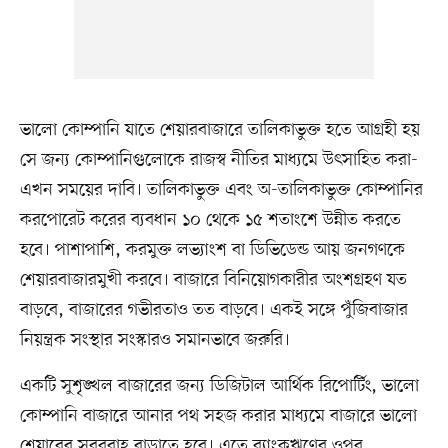
ভালো কোম্পানি যাতে শেয়ারবাজারে তালিকাভুক্ত হতে আগ্রহী হয়
সে জন্য কোম্পানিগুলোকে রাজস্ব নীতির মাধ্যমে উৎসাহিত করা-
এখন সময়ের দাবি। তালিকাভুক্ত এবং অ-তালিকাভুক্ত কোম্পানির
করপোরেট করের ব্যবধান ১০ থেকে ১৫ শতাংশে উন্নীত করতে
হবে। পাশাপাশি, করমুক্ত লভ্যাংশ বা ডিভিডেন্ড আয় জনগণকে
শেয়ারবাজারমুখী করবে। বাজারে বিনিয়োগকারীর অংশগ্রহণ যত
বাড়বে, বাজারের গভীরতাও তত বাড়বে। একই সঙ্গে পুঁজিবাজার
নিয়ন্ত্রক সংস্থার সংস্কারও সমানভাবে জরুরি।
একটি সুশৃঙ্খল বাজারের জন্য ডিজিটাল আর্থিক রিপোর্টিং, ভালো
কোম্পানি বাজারে আনার পথ সহজ করার মাধ্যমে বাজারে ভালো
শেয়ারের সরবরাহ বাড়াতে হবে। এতে ব্যাংকঋণের ওপর