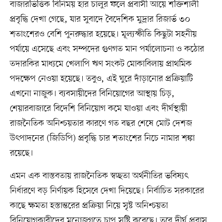
বাজারভিত্তিক বিনিময় হার চালুর ফলে প্রবাসী আয়ে শক্তিশালী
প্রবৃদ্ধি দেখা গেছে, যার সুবাদে বৈদেশিক মুদ্রার রিজার্ভ ৩০
শতাংশেরও বেশি পুনরুদ্ধার হয়েছে। মূল্যস্ফীতি কিছুটা সহনীয়
পর্যায়ে এসেছে এবং সম্পদের গুণগত মান পর্যালোচনা ও কঠোর
তদারকির মাধ্যমে খেলাপি ঋণ সংকট মোকাবিলায় প্রাথমিক
পদক্ষেপ নেওয়া হয়েছে। তবুও, এই ঘুরে দাঁড়ানোর প্রক্রিয়াটি
এখনো নাজুক। ব্যবসায়ীদের বিনিয়োগের আস্থায় চিড়,
শেয়ারবাজারে বিদেশি বিনিয়োগ কমে যাওয়া এবং দীর্ঘস্থায়ী
রাজনৈতিক অনিশ্চয়তার কারণে গত বছর শেষে মোট দেশজ
উৎপাদনের (জিডিপি) প্রবৃদ্ধি চার শতাংশের নিচে নামার শঙ্কা
রয়েছে।
এমন এক বাস্তবতায় রাজনৈতিক স্বচ্ছতা অর্থনীতির ভবিষ্যৎ
নির্ধারণে বড় নির্ণায়ক হিসেবে দেখা দিয়েছে। নির্বাচিত সরকারের
কাছে ক্ষমতা হস্তান্তরের প্রক্রিয়া নিয়ে সৃষ্ট অনিশ্চয়তা
বিনিয়োগকারীদের মনোজগতে চাপ সৃষ্টি করেছে। তবে দীর্ঘ প্রবাস