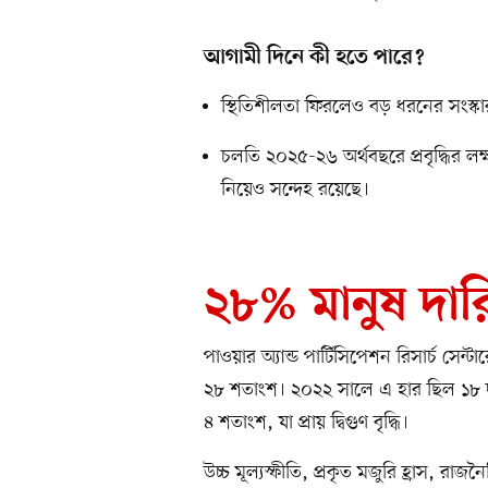
আগামী দিনে কী হতে পারে?
স্থিতিশীলতা ফিরলেও বড় ধরনের সংস্কার
চলতি ২০২৫-২৬ অর্থবছরে প্রবৃদ্ধির লক্
নিয়েও সন্দেহ রয়েছে।
২৮% মানুষ দারিদ
পাওয়ার অ্যান্ড পার্টিসিপেশন রিসার্চ সেন্
২৮ শতাংশ। ২০২২ সালে এ হার ছিল ১৮ দ
৪ শতাংশ, যা প্রায় দ্বিগুণ বৃদ্ধি।
উচ্চ মূল্যস্ফীতি, প্রকৃত মজুরি হ্রাস, রা