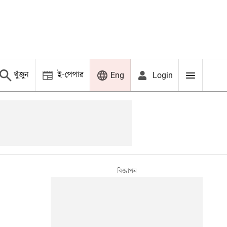
খুঁজুন
ই-পেপার
Login
Eng