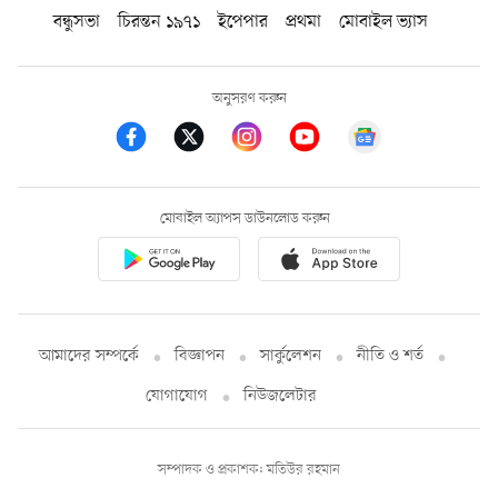
বন্ধুসভা
চিরন্তন ১৯৭১
ইপেপার
প্রথমা
মোবাইল ভ্যাস
অনুসরণ করুন
মোবাইল অ্যাপস ডাউনলোড করুন
আমাদের সম্পর্কে
বিজ্ঞাপন
সার্কুলেশন
নীতি ও শর্ত
যোগাযোগ
নিউজলেটার
সম্পাদক ও প্রকাশক: মতিউর রহমান