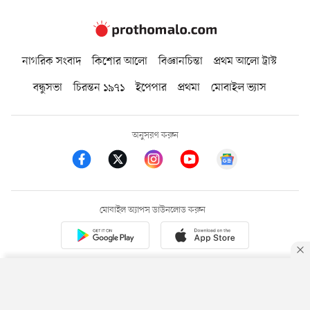
নাগরিক সংবাদ
কিশোর আলো
বিজ্ঞানচিন্তা
প্রথম আলো ট্রাস্ট
বন্ধুসভা
চিরন্তন ১৯৭১
ইপেপার
প্রথমা
মোবাইল ভ্যাস
অনুসরণ করুন
মোবাইল অ্যাপস ডাউনলোড করুন
আমাদের সম্পর্কে
বিজ্ঞাপন
সার্কুলেশন
নীতি ও শর্ত
By using this site, you agree to our
Privacy Policy
.
OK