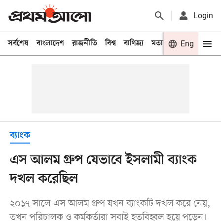
Login
সর্বশেষ
বাংলাদেশ
রাজনীতি
বিশ্ব
বাণিজ্য
মতামত
খেলা
Eng
বিনো
ব্যাংক
এস আলম গ্রুপ যেভাবে ইসলামী ব্যাংক
দখল করেছিল
২০১৭ সালে এস আলম গ্রুপ যখন ব্যাংকটি দখল করে নেয়,
তখন পরিচালক ও কর্মকর্তারা সবাই হতবিহ্বল হয়ে পড়েন।