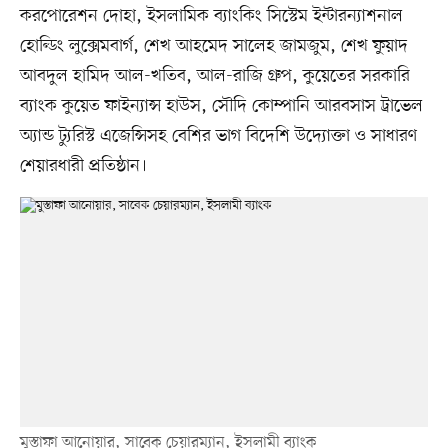
করপোরেশন দোহা, ইসলামিক ব্যাংকিং সিস্টেম ইন্টারন্যাশনাল
হোল্ডিং লুক্সেমবার্গ, শেখ আহমেদ সালেহ জামজুম, শেখ ফুয়াদ
আবদুল হামিদ আল-খতিব, আল-রাজি গ্রুপ, কুয়েতের সরকারি
ব্যাংক কুয়েত ফাইন্যান্স হাউস, সৌদি কোম্পানি আরবসাস ট্রাভেল
অ্যান্ড ট্যুরিস্ট এজেন্সিসহ বেশির ভাগ বিদেশি উদ্যোক্তা ও সাধারণ
শেয়ারধারী প্রতিষ্ঠান।
মুস্তাফা আনোয়ার, সাবেক চেয়ারম্যান, ইসলামী ব্যাংক