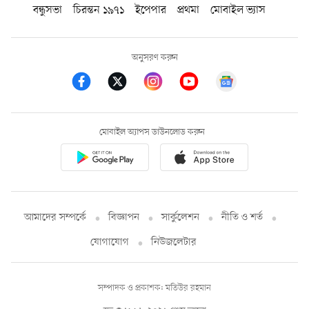
বন্ধুসভা
চিরন্তন ১৯৭১
ইপেপার
প্রথমা
মোবাইল ভ্যাস
অনুসরণ করুন
মোবাইল অ্যাপস ডাউনলোড করুন
আমাদের সম্পর্কে
বিজ্ঞাপন
সার্কুলেশন
নীতি ও শর্ত
যোগাযোগ
নিউজলেটার
সম্পাদক ও প্রকাশক: মতিউর রহমান