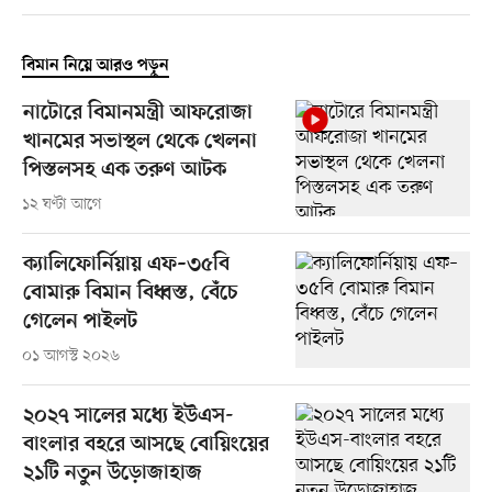
বিমান নিয়ে আরও পড়ুন
নাটোরে বিমানমন্ত্রী আফরোজা
খানমের সভাস্থল থেকে খেলনা
পিস্তলসহ এক তরুণ আটক
১২ ঘণ্টা আগে
ক্যালিফোর্নিয়ায় এফ–৩৫বি
বোমারু বিমান বিধ্বস্ত, বেঁচে
গেলেন পাইলট
০১ আগস্ট ২০২৬
২০২৭ সালের মধ্যে ইউএস-
বাংলার বহরে আসছে বোয়িংয়ের
২১টি নতুন উড়োজাহাজ