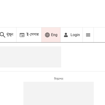
খুঁজুন
ই-পেপার
Login
Eng