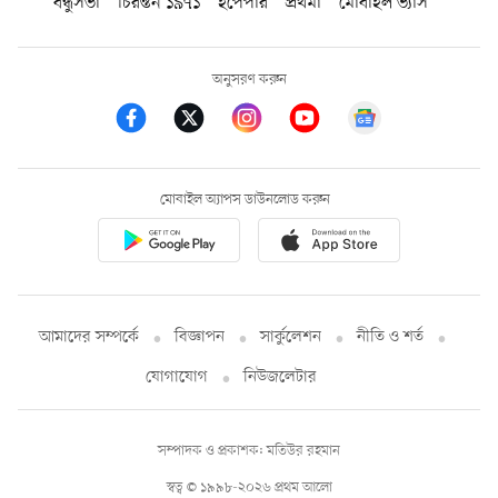
বন্ধুসভা
চিরন্তন ১৯৭১
ইপেপার
প্রথমা
মোবাইল ভ্যাস
অনুসরণ করুন
মোবাইল অ্যাপস ডাউনলোড করুন
আমাদের সম্পর্কে
বিজ্ঞাপন
সার্কুলেশন
নীতি ও শর্ত
যোগাযোগ
নিউজলেটার
সম্পাদক ও প্রকাশক: মতিউর রহমান
স্বত্ব © ১৯৯৮-২০২৬ প্রথম আলো