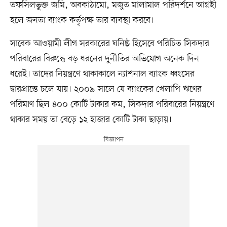
তফসিলভুক্ত জমি, অবকাঠামো, মজুত মালামাল পরিদর্শনে আগ্রহী
হলে জনতা ব্যাংক কর্তৃপক্ষ তার ব্যবস্থা করবে।
সাবেক আওয়ামী লীগ সরকারের ঘনিষ্ঠ হিসেবে পরিচিত সিকদার
পরিবারের বিরুদ্ধে বড় ধরনের দুর্নীতির অভিযোগ অনেক দিন
ধরেই। তাদের নিয়ন্ত্রণে থাকাকালে ন্যাশনাল ব্যাংক ধ্বংসের
দ্বারপ্রান্তে চলে যায়। ২০০৯ সালে যে ব্যাংকের খেলাপি ঋণের
পরিমাণ ছিল ৪০০ কোটি টাকার কম, সিকদার পরিবারের নিয়ন্ত্রণে
থাকার সময় তা বেড়ে ১২ হাজার কোটি টাকা ছাড়ায়।