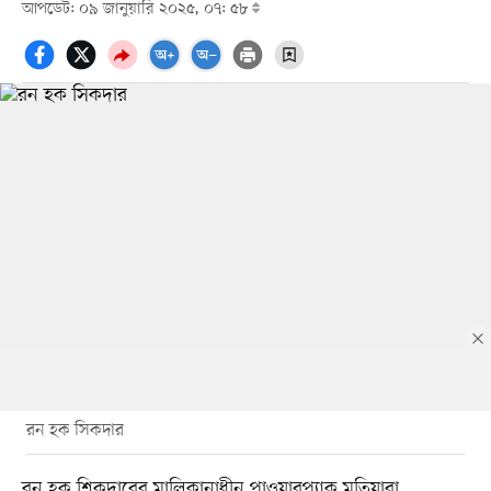
আপডেট: ০৯ জানুয়ারি ২০২৫, ০৭: ৫৮
রন হক সিকদার
রন হক শিকদারের মালিকানাধীন পাওয়ারপ্যাক মুতিয়ারা