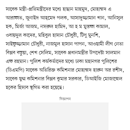
সাবেক মন্ত্রী–প্রতিমন্ত্রীদের মধ্যে হাছান মাহমুদ, মোহাম্মদ এ
আরাফাত, জুনাইদ আহ্‌মেদ পলক, আসাদুজ্জামান খান, আনিসুল
হক, মির্জা আজম, নসরুল হামিদ, আ হ ম মুস্তফা কামাল,
ওবায়দুল কাদের, মহিবুল হাসান চৌধুরী, টিপু মুনশি,
সাইফুজ্জামান চৌধুরী, নাজমুল হাসান পাপন, আওয়ামী লীগ নেতা
বিপ্লব বড়ুয়া, শেখ সেলিম, সাবেক প্রধানমন্ত্রীর উপদেষ্টা সালমান
এফ রহমান। পুলিশ কর্মকর্তাদের মধ্যে ঢাকা মহানগর পুলিশের
(ডিএমপি) সাবেক অতিরিক্ত কমিশনার মোহাম্মদ হারুন অর রশীদ,
সাবেক যুগ্ম কমিশনার বিপ্লব কুমার সরকার, ডিআইজি মোজাম্মেল
হকের হিসাব স্থগিত করা হয়েছে।