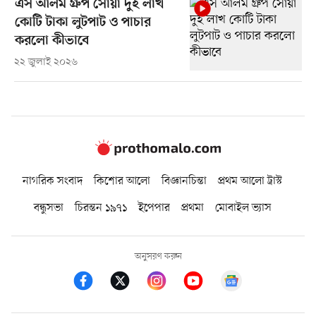
এস আলম গ্রুপ সোয়া দুই লাখ
কোটি টাকা লুটপাট ও পাচার
করলো কীভাবে
২২ জুলাই ২০২৬
নাগরিক সংবাদ
কিশোর আলো
বিজ্ঞানচিন্তা
প্রথম আলো ট্রাস্ট
বন্ধুসভা
চিরন্তন ১৯৭১
ইপেপার
প্রথমা
মোবাইল ভ্যাস
অনুসরণ করুন