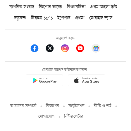
নাগরিক সংবাদ
কিশোর আলো
বিজ্ঞানচিন্তা
প্রথম আলো ট্রাস্ট
বন্ধুসভা
চিরন্তন ১৯৭১
ইপেপার
প্রথমা
মোবাইল ভ্যাস
অনুসরণ করুন
মোবাইল অ্যাপস ডাউনলোড করুন
আমাদের সম্পর্কে
বিজ্ঞাপন
সার্কুলেশন
নীতি ও শর্ত
যোগাযোগ
নিউজলেটার