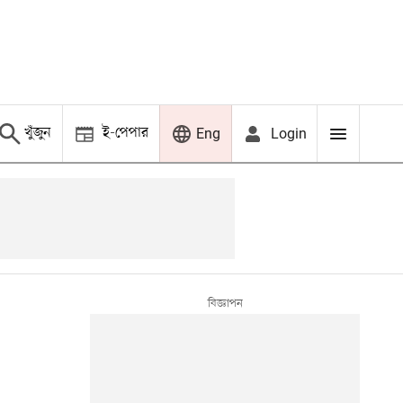
খুঁজুন
ই-পেপার
Login
Eng