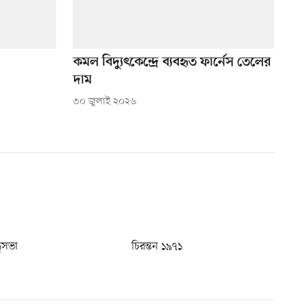
কমল বিদ্যুৎকেন্দ্রে ব্যবহৃত ফার্নেস তেলের
দাম
৩০ জুলাই ২০২৬
ধুসভা
চিরন্তন ১৯৭১