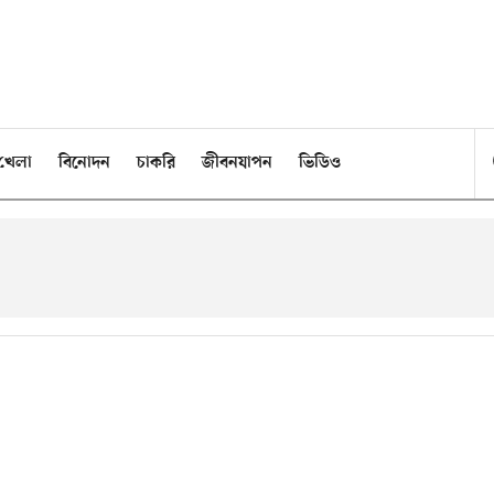
খেলা
বিনোদন
চাকরি
জীবনযাপন
ভিডিও