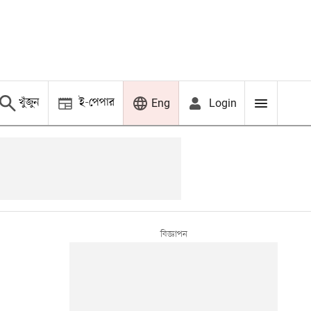
খুঁজুন
ই-পেপার
Login
Eng