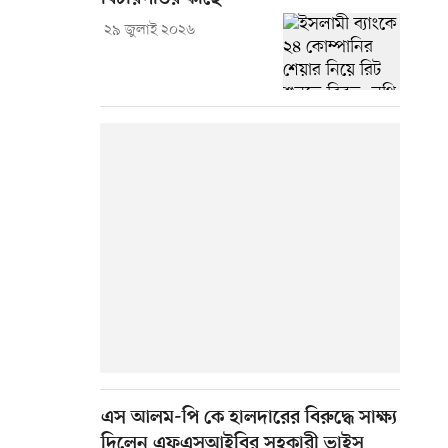
২৯ জুলাই ২০২৬
এস আলম-পি কে হালদারের বিরুদ্ধে সাক্ষ্য
দিলেন এফএসআইবির সহকারী ভাইস