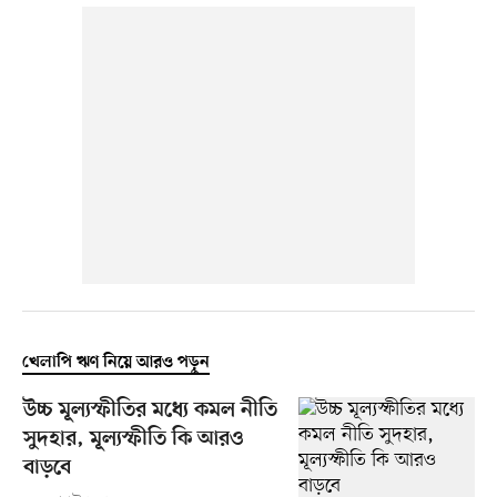
খেলাপি ঋণ নিয়ে আরও পড়ুন
উচ্চ মূল্যস্ফীতির মধ্যে কমল নীতি
সুদহার, মূল্যস্ফীতি কি আরও
বাড়বে