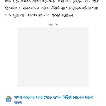
গণমাধ্যমে কর্মরত আরও কয়েকজন কর্মী জানিয়েছেন, ঘটনাস্থলে
ইত্তেফাক ও মানবজমিন–এর মাল্টিমিডিয়া প্রতিবেদক হাসিব প্রান্থ
ও আব্দুল্লা আল মারুফ হামলার শিকার হয়েছেন।
প্রথম আলোর খবর পেতে গুগল নিউজ চ্যানেল ফলো
করুন