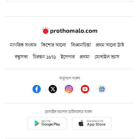
নাগরিক সংবাদ
কিশোর আলো
বিজ্ঞানচিন্তা
প্রথম আলো ট্রাস্ট
বন্ধুসভা
চিরন্তন ১৯৭১
ইপেপার
প্রথমা
মোবাইল ভ্যাস
অনুসরণ করুন
মোবাইল অ্যাপস ডাউনলোড করুন