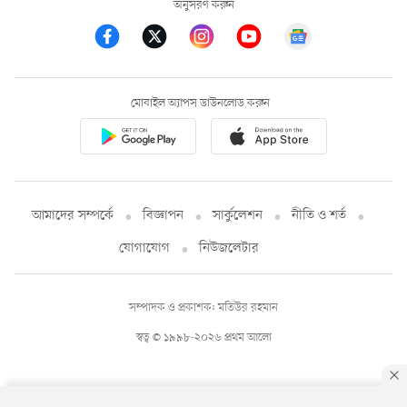
অনুসরণ করুন
মোবাইল অ্যাপস ডাউনলোড করুন
আমাদের সম্পর্কে
বিজ্ঞাপন
সার্কুলেশন
নীতি ও শর্ত
যোগাযোগ
নিউজলেটার
সম্পাদক ও প্রকাশক: মতিউর রহমান
স্বত্ব © ১৯৯৮-২০২৬ প্রথম আলো