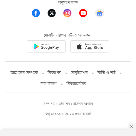
অনুসরণ করুন
মোবাইল অ্যাপস ডাউনলোড করুন
আমাদের সম্পর্কে
বিজ্ঞাপন
সার্কুলেশন
নীতি ও শর্ত
যোগাযোগ
নিউজলেটার
সম্পাদক ও প্রকাশক: মতিউর রহমান
স্বত্ব © ১৯৯৮-২০২৬ প্রথম আলো