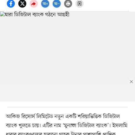
আকিজ রিসোর্স লিমিটেড নতুন একটি শরিয়াভিত্তিক ডিজিটাল
ব্যাংক খুলতে চায়। এটির নাম ‘মুনাফা ডিজিটাল ব্যাংক’। ইসলামি
ধারার ব্যাংকগুলোর হারানো গ্রাহক টানার পাশাপাশি প্রান্তিক