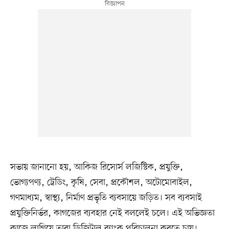
সভায় জানানো হয়, আকিজ রিসোর্স লজিস্টিক, প্রযুক্তি,
ভোগ্যপণ্য, ট্রেডিং, কৃষি, সেবা, প্রকৌশল, অটোমোবাইল,
গণমাধ্যম, স্বাস্থ্য, নির্মাণ প্রভৃতি ব্যবসায়ে জড়িত। সব ব্যবসাই
প্রযুক্তিনির্ভর, কাগজের ব্যবহার নেই বললেই চলে। এই অভিজ্ঞতা
কাজে লাগিয়ে তারা ডিজিটাল ব্যাংক পরিচালনা করতে চায়।