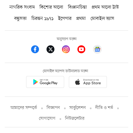
নাগরিক সংবাদ
কিশোর আলো
বিজ্ঞানচিন্তা
প্রথম আলো ট্রাস্ট
বন্ধুসভা
চিরন্তন ১৯৭১
ইপেপার
প্রথমা
মোবাইল ভ্যাস
অনুসরণ করুন
মোবাইল অ্যাপস ডাউনলোড করুন
আমাদের সম্পর্কে
বিজ্ঞাপন
সার্কুলেশন
নীতি ও শর্ত
যোগাযোগ
নিউজলেটার