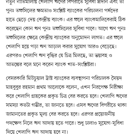
নতুন নীতিমালায় খেলাপি ঋণের বিপরীতে সুবিধা প্রদান এবং তা
পুনঃ তফসিলের ক্ষমতাও সংশ্লিষ্ট ব্যাংকের পরিচালনা পর্ষদের
হাতে ছেড়ে দেয় কেন্দ্রীয় ব্যাংক। এর ফলে ব্যাংকমালিকেরাই ঠিক
করেছেন কোন ঋণ পুনঃ তফসিলের সুবিধা পাবে। আগে ঋণ পুনঃ
তফসিলের ক্ষেত্রে কেন্দ্রীয় ব্যাংকের অনুমোদন লাগত। এর ফলে
খেলাপি হয়ে পড়া ঋণ আড়াল করার সুযোগ আরও বেড়েছে।
এরপরও খেলাপি ঋণ বৃদ্ধির যে চিত্র মিলছে, তা ভয়াবহ ও
আতঙ্কের বলে মনে করেন ব্যাংক খাত–সংশ্লিষ্টরা।
বেসরকারি মিউচুয়াল ট্রাস্ট ব্যাংকের ব্যবস্থাপনা পরিচালক সৈয়দ
মাহবুবুর রহমান প্রথম আলোকে বলেন, এখন নিরপেক্ষ নিরীক্ষা
করে খেলাপি গ্রাহকের প্রকৃত চিত্র বের করতে হবে। খেলাপি ঋণের
সমস্যা কতটা গভীর, তা জানতে হবে। এসব ঋণের বিপরীতে থাকা
জামানতের প্রকৃত মূল্য বের করতে হবে। এরপর প্রয়োজনীয়
পদক্ষেপ নিলে ঋণ আদায় হতে পারে। শুধু ঢালাও সুযোগ-সুবিধা
দিয়ে খেলাপি ঋণ আদায় হবে না।