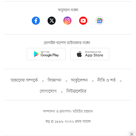
অনুসরণ করুন
মোবাইল অ্যাপস ডাউনলোড করুন
আমাদের সম্পর্কে
বিজ্ঞাপন
সার্কুলেশন
নীতি ও শর্ত
যোগাযোগ
নিউজলেটার
সম্পাদক ও প্রকাশক: মতিউর রহমান
স্বত্ব © ১৯৯৮-২০২৬ প্রথম আলো