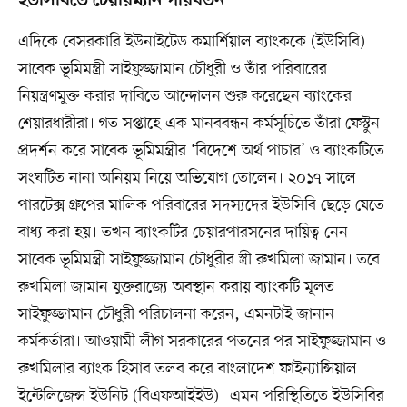
ইউসিবিতে চেয়ারম্যান পরিবর্তন
এদিকে বেসরকারি ইউনাইটেড কমার্শিয়াল ব্যাংককে (ইউসিবি)
সাবেক ভূমিমন্ত্রী সাইফুজ্জামান চৌধুরী ও তাঁর পরিবারের
নিয়ন্ত্রণমুক্ত করার দাবিতে আন্দোলন শুরু করেছেন ব্যাংকের
শেয়ারধারীরা। গত সপ্তাহে এক মানববন্ধন কর্মসূচিতে তাঁরা ফেস্টুন
প্রদর্শন করে সাবেক ভূমিমন্ত্রীর ‘বিদেশে অর্থ পাচার’ ও ব্যাংকটিতে
সংঘটিত নানা অনিয়ম নিয়ে অভিযোগ তোলেন। ২০১৭ সালে
পারটেক্স গ্রুপের মালিক পরিবারের সদস্যদের ইউসিবি ছেড়ে যেতে
বাধ্য করা হয়। তখন ব্যাংকটির চেয়ারপারসনের দায়িত্ব নেন
সাবেক ভূমিমন্ত্রী সাইফুজ্জামান চৌধুরীর স্ত্রী রুখমিলা জামান। তবে
রুখমিলা জামান যুক্তরাজ্যে অবস্থান করায় ব্যাংকটি মূলত
সাইফুজ্জামান চৌধুরী পরিচালনা করেন, এমনটাই জানান
কর্মকর্তারা। আওয়ামী লীগ সরকারের পতনের পর সাইফুজ্জামান ও
রুখমিলার ব্যাংক হিসাব তলব করে বাংলাদেশ ফাইন্যান্সিয়াল
ইন্টেলিজেন্স ইউনিট (বিএফআইইউ)। এমন পরিস্থিতিতে ইউসিবির