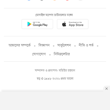
মোবাইল অ্যাপস ডাউনলোড করুন
আমাদের সম্পর্কে
বিজ্ঞাপন
সার্কুলেশন
নীতি ও শর্ত
যোগাযোগ
নিউজলেটার
সম্পাদক ও প্রকাশক: মতিউর রহমান
স্বত্ব © ১৯৯৮-২০২৬ প্রথম আলো
By using this site, you agree to our
Privacy Policy
.
OK