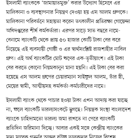
ইসলামী ব্যাংককে ‘জামায়াতমুক্ত’ করার উদ্যোগ হিসেবে এর
মালিকানা ও ব্যবস্থাপনার নিয়ন্ত্রণ দেওয়া হয় এস আলম গ্রুপকে।
মালিকানা পরিবর্তনে সহায়তা করেন তৎকালীন প্রতিরক্ষা গোয়েন্দা
অধিদপ্তরের শীর্ষ কর্মকর্তারা। এরপর সাড়ে সাত বছরে নামে-
বেনামে ব্যাংকটি থেকে প্রায় ৫০ হাজার কোটি টাকা বের করে
নিয়েছে এই ব্যবসায়ী গোষ্ঠী ও এর স্বার্থসংশ্লিষ্ট রাজশাহীর নাবিল
গ্রুপ। এই অর্থ ব্যাংকটির মোট ঋণের এক-তৃতীয়াংশ। এই টাকা
বের করতে কোনো নিয়মকানুন মানা হয়নি। এই টাকা বের করা
হয়েছে এস আলম গ্রুপের চেয়ারম্যান সাইফুল আলম, তাঁর স্ত্রী,
মেয়ের স্বামী, আত্মীয়সহ কর্মকর্তা-কর্মচারীদের নামে।
ইসলামী ব্যাংক থেকে পাচার হওয়া টাকা এখন আদায় করা যাচ্ছে
না, ফলে ব্যাংকটি তারল্যসংকটে ভুগছে। নিয়ন্ত্রক সংস্থা বাংলাদেশ
ব্যাংকে চাহিদামতো তারল্য জমা রাখতে না পেরে ব্যাংকটি
প্রতিদিন জরিমানা দিচ্ছে। আবার একই সঙ্গে কেন্দ্রীয় ব্যাংকের
সদ্য সাবেক গভর্নর আব্দুর রউফ তালুকদার নিজের বিশেষ