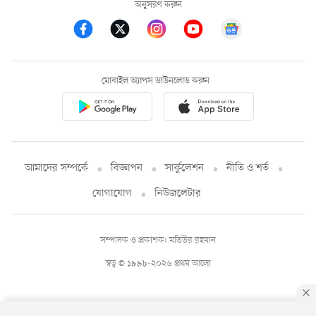
অনুসরণ করুন
মোবাইল অ্যাপস ডাউনলোড করুন
আমাদের সম্পর্কে
বিজ্ঞাপন
সার্কুলেশন
নীতি ও শর্ত
যোগাযোগ
নিউজলেটার
সম্পাদক ও প্রকাশক: মতিউর রহমান
স্বত্ব © ১৯৯৮-২০২৬ প্রথম আলো