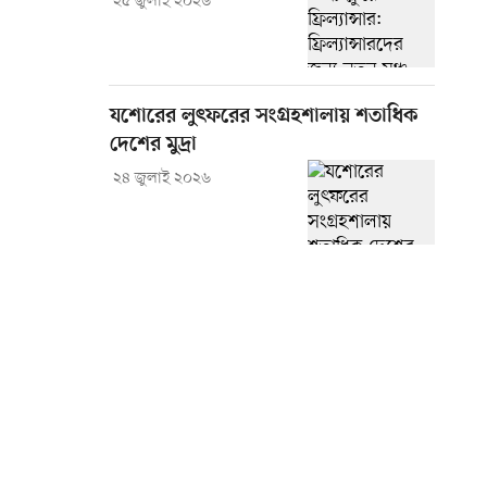
২৫ জুলাই ২০২৬
যশোরের লুৎফরের সংগ্রহশালায় শতাধিক
দেশের মুদ্রা
২৪ জুলাই ২০২৬