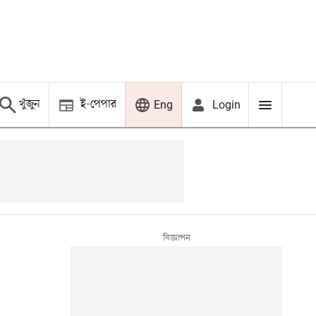
খুঁজুন
ই-পেপার
Login
Eng