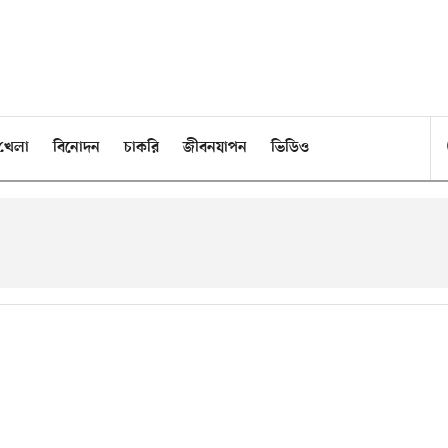
খেলা
বিনোদন
চাকরি
জীবনযাপন
ভিডিও