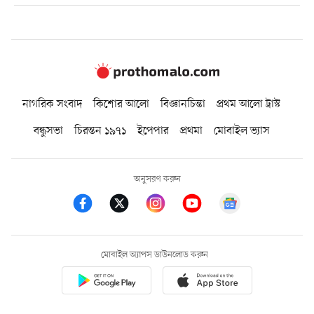
নাগরিক সংবাদ
কিশোর আলো
বিজ্ঞানচিন্তা
প্রথম আলো ট্রাস্ট
বন্ধুসভা
চিরন্তন ১৯৭১
ইপেপার
প্রথমা
মোবাইল ভ্যাস
অনুসরণ করুন
মোবাইল অ্যাপস ডাউনলোড করুন