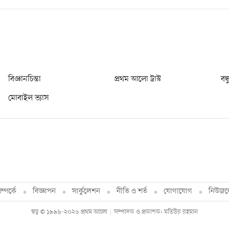
বিজ্ঞানচিন্তা
প্রথম আলো ট্রাস্ট
বন্
মোবাইল ভ্যাস
্পর্কে
বিজ্ঞাপন
সার্কুলেশন
নীতি ও শর্ত
যোগাযোগ
নিউজল
স্বত্ব © ১৯৯৮-২০২৬ প্রথম আলো
সম্পাদক ও প্রকাশক: মতিউর রহমান