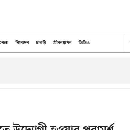
খেলা
বিনোদন
চাকরি
জীবনযাপন
ভিডিও