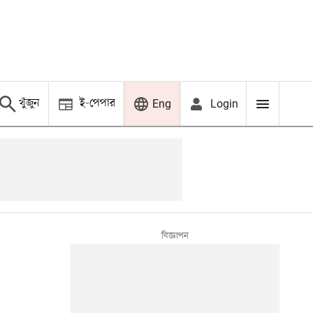
খুঁজুন
ই-পেপার
Login
Eng