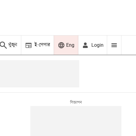
খুঁজুন
ই-পেপার
Login
Eng