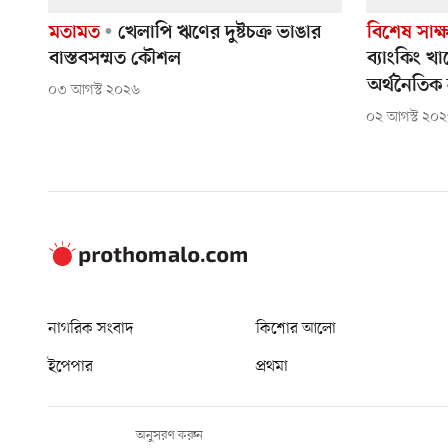
মতামত
খেলাপি ঋণের দুষ্টচক্র ভাঙার
বিশেষ সাক্
বাস্তবসম্মত কৌশল
ব্যাংকিং খাত
অর্থনৈতিক
০৩ আগস্ট ২০২৬
০২ আগস্ট ২০
নাগরিক সংবাদ
কিশোর আলো
ইপেপার
প্রথমা
অনুসরণ করুন