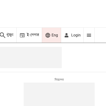
খুঁজুন
ই-পেপার
Login
Eng