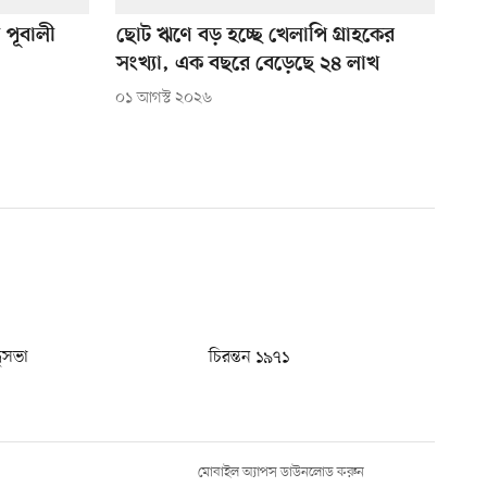
া পূবালী
ছোট ঋণে বড় হচ্ছে খেলাপি গ্রাহকের
সংখ্যা, এক বছরে বেড়েছে ২৪ লাখ
০১ আগস্ট ২০২৬
ধুসভা
চিরন্তন ১৯৭১
মোবাইল অ্যাপস ডাউনলোড করুন