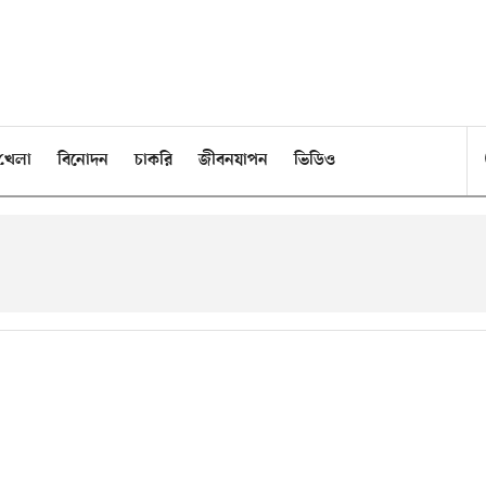
খেলা
বিনোদন
চাকরি
জীবনযাপন
ভিডিও