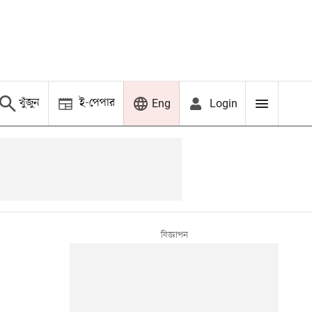
খুঁজুন
ই-পেপার
Login
Eng