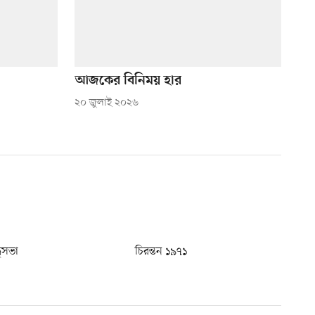
আজকের বিনিময় হার
২০ জুলাই ২০২৬
ধুসভা
চিরন্তন ১৯৭১