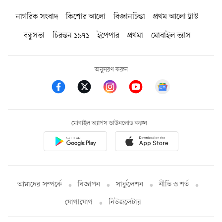
নাগরিক সংবাদ
কিশোর আলো
বিজ্ঞানচিন্তা
প্রথম আলো ট্রাস্ট
বন্ধুসভা
চিরন্তন ১৯৭১
ইপেপার
প্রথমা
মোবাইল ভ্যাস
অনুসরণ করুন
মোবাইল অ্যাপস ডাউনলোড করুন
আমাদের সম্পর্কে
বিজ্ঞাপন
সার্কুলেশন
নীতি ও শর্ত
যোগাযোগ
নিউজলেটার