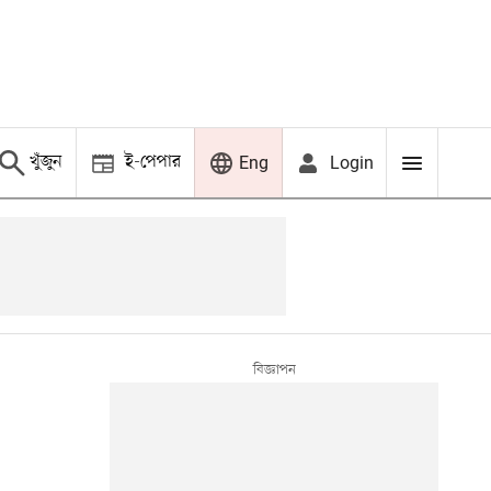
খুঁজুন
ই-পেপার
Login
Eng