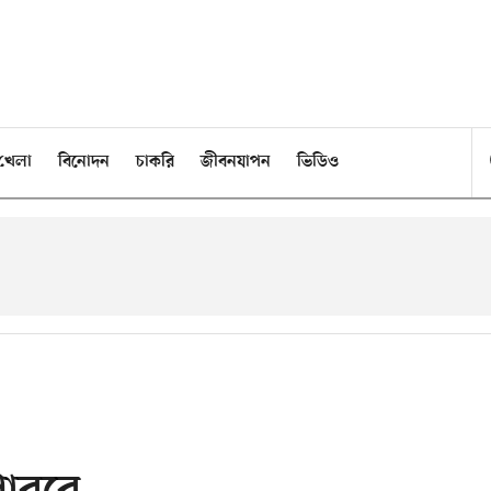
খেলা
বিনোদন
চাকরি
জীবনযাপন
ভিডিও